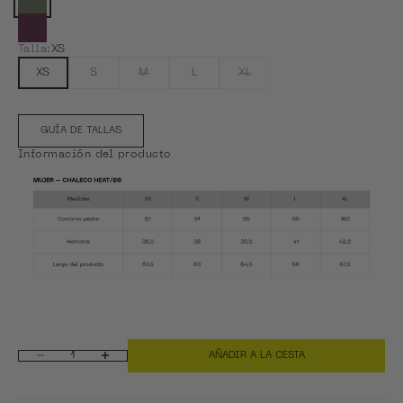
Color actual: Olive Green
Ver Plum Wine
Talla:
XS
XS
S
M
L
XL
GUÍA DE TALLAS
Información del producto
AÑADIR A LA CESTA
Reducir cantidad
Aumentar cantidad