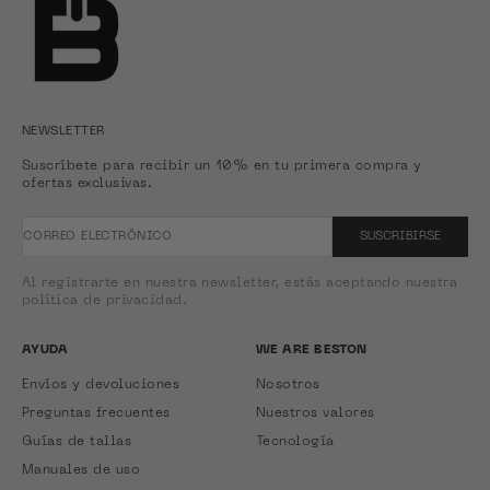
NEWSLETTER
Suscríbete para recibir un 10% en tu primera compra y
ofertas exclusivas.
CORREO ELECTRÓNICO
SUSCRIBIRSE
Al registrarte en nuestra newsletter, estás aceptando nuestra
política de privacidad.
AYUDA
WE ARE BESTON
Envíos y devoluciones
Nosotros
Preguntas frecuentes
Nuestros valores
Guías de tallas
Tecnología
Manuales de uso