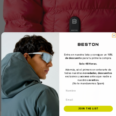
Entra en nuestra lista y consigue un
10%
de descuento
para tu primera compra.
Solo 48 Horas.
Además, sé el primero en enterarte de
todas nuestras
novedades
,
descuentos
exclusivos y
acceso
antes que nadie a
nuestros
eventos.
(No te mandaremos Spam)
Nombre
Email
JOIN THE LIST