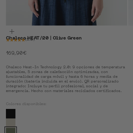
ZOOM
Chaleco HEAT/20 | Olive Green
(5.0)
Precio de oferta
169,90€
Chaleco Heat-In Technology 2.0: 9 opciones de temperatura
ajustables, 5 zonas de calefacción optimizadas, con
funcionalidad de carga móvil y hasta 6 horas y media de
duración (bateria incluida en el envio). QR personalizado
integrado: Incluye tu perfil profesional, social y de
emergencia. Hecho con materiales reciclados certificados.
Colores disponibles:
Colores disponibles
Ver Coal Black
Ver Light Matcha