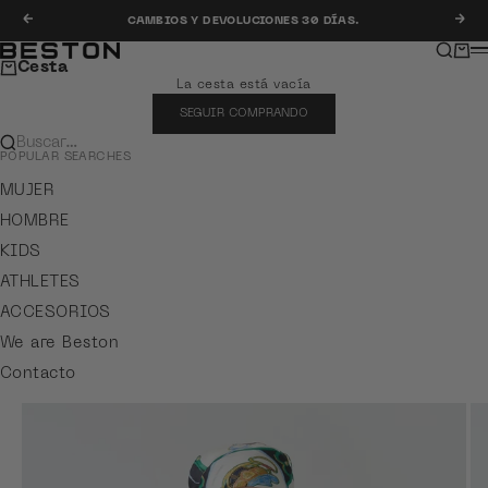
Ir al contenido
Anterior
Sig
CAMBIOS Y DEVOLUCIONES 30 DÍAS.
Buscar
Carr
Beston
M
Cesta
La cesta está vacía
SEGUIR COMPRANDO
Buscar…
POPULAR SEARCHES
MUJER
HOMBRE
KIDS
ATHLETES
ACCESORIOS
We are Beston
Contacto