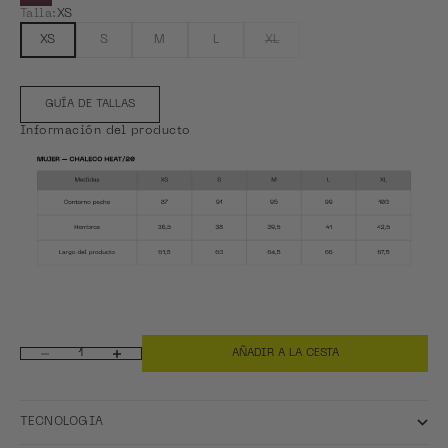
Talla:
XS
XS
S
M
L
XL
GUÍA DE TALLAS
Información del producto
AÑADIR A LA CESTA
Reducir cantidad
Aumentar cantidad
TECNOLOGIA