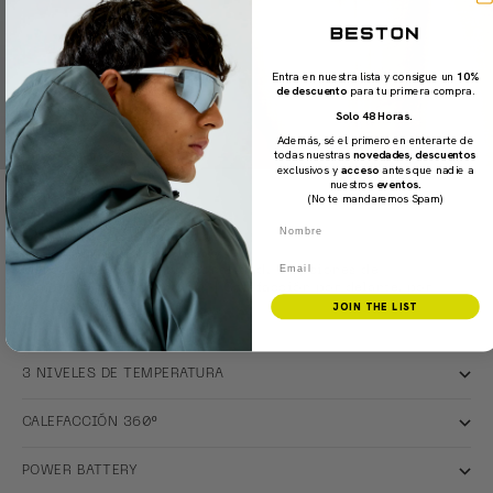
Entra en nuestra lista y consigue un
10%
de descuento
para tu primera compra.
Solo 48 Horas.
Además, sé el primero en enterarte de
todas nuestras
novedades
,
descuentos
exclusivos y
acceso
antes que nadie a
nuestros
eventos.
(No te mandaremos Spam)
Nombre
CLICK & WARM
Battery-powered heating technology
Email
Menos capas y más funcionalidad. 9 opciones de
temperatura. Opción 360º | Calefacción por delante, por
JOIN THE LIST
detrás y por los lados.
3 NIVELES DE TEMPERATURA
CALEFACCIÓN 360º
POWER BATTERY