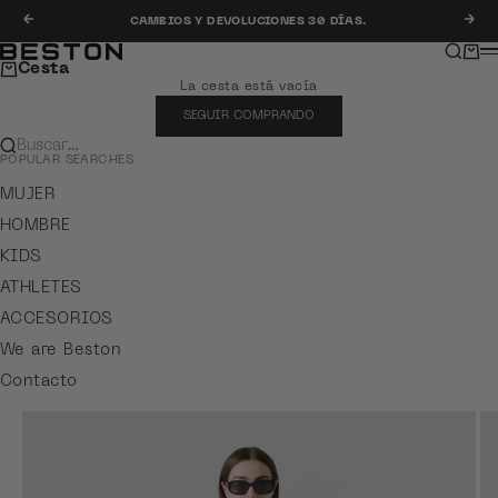
Ir al contenido
Anterior
Sig
CAMBIOS Y DEVOLUCIONES 30 DÍAS.
Buscar
Carr
Beston
M
Cesta
La cesta está vacía
SEGUIR COMPRANDO
Buscar…
POPULAR SEARCHES
MUJER
HOMBRE
KIDS
ATHLETES
ACCESORIOS
We are Beston
Contacto