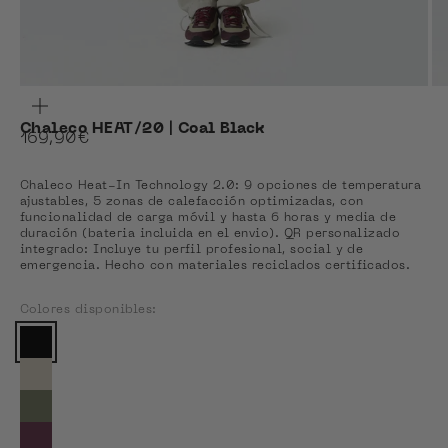
ZOOM
Chaleco HEAT/20 | Coal Black
Precio de oferta
169,90€
Chaleco Heat-In Technology 2.0: 9 opciones de temperatura
ajustables, 5 zonas de calefacción optimizadas, con
funcionalidad de carga móvil y hasta 6 horas y media de
duración (bateria incluida en el envio). QR personalizado
integrado: Incluye tu perfil profesional, social y de
emergencia. Hecho con materiales reciclados certificados.
Colores disponibles:
Colores disponibles
Color actual: Coal Black
Ver Light Matcha
Ver Olive Green
Ver Plum Wine