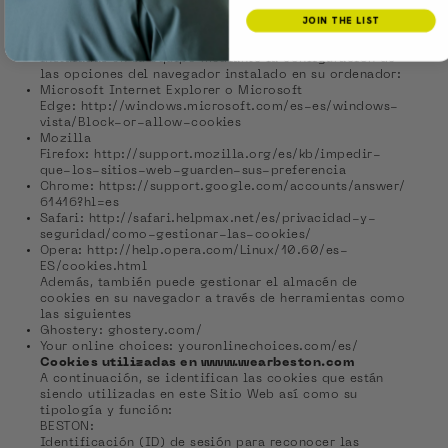
en cualquier momento elegir qué cookies quiere que
JOIN THE LIST
funcionen en este sitio web.
Puede usted permitir, bloquear o eliminar las cookies
instaladas en su equipo mediante la configuración de
las opciones del navegador instalado en su ordenador:
Microsoft Internet Explorer o Microsoft
Edge:
http://windows.microsoft.com/es-es/windows-
vista/Block-or-allow-cookies
Mozilla
Firefox:
http://support.mozilla.org/es/kb/impedir-
que-los-sitios-web-guarden-sus-preferencia
Chrome:
https://support.google.com/accounts/answer/
61416?hl=es
Safari:
http://safari.helpmax.net/es/privacidad-y-
seguridad/como-gestionar-las-cookies/
Opera:
http://help.opera.com/Linux/10.60/es-
ES/cookies.html
Además, también puede gestionar el almacén de
cookies en su navegador a través de herramientas como
las siguientes
Ghostery:
ghostery.com/
Your online choices:
youronlinechoices.com/es/
Cookies utilizadas en www.wearbeston.com
A continuación, se identifican las cookies que están
siendo utilizadas en este Sitio Web así como su
tipología y función:
BESTON:
Identificación (ID) de sesión para reconocer las