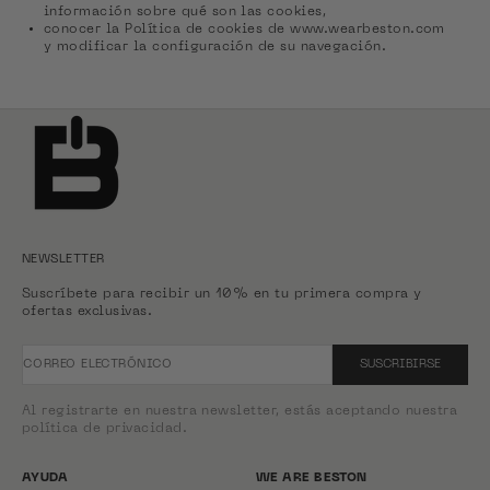
información sobre qué son las cookies,
conocer la Política de cookies de www.wearbeston.com
y modificar la configuración de su navegación.
NEWSLETTER
Suscríbete para recibir un 10% en tu primera compra y
ofertas exclusivas.
CORREO ELECTRÓNICO
SUSCRIBIRSE
Al registrarte en nuestra newsletter, estás aceptando nuestra
política de privacidad.
AYUDA
WE ARE BESTON