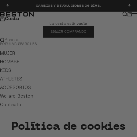
Ir al contenido
Anterior
Sig
CAMBIOS Y DEVOLUCIONES 30 DÍAS.
Buscar
Carr
Beston
M
Cesta
La cesta está vacía
SEGUIR COMPRANDO
Buscar…
POPULAR SEARCHES
MUJER
HOMBRE
KIDS
ATHLETES
ACCESORIOS
We are Beston
Contacto
Política de cookies