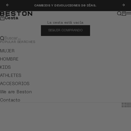
Ir al contenido
Anterior
Sig
CAMBIOS Y DEVOLUCIONES 30 DÍAS.
Buscar
Carr
Beston
M
Cesta
La cesta está vacía
SEGUIR COMPRANDO
Buscar…
POPULAR SEARCHES
MUJER
HOMBRE
KIDS
ATHLETES
ACCESORIOS
We are Beston
Contacto
Show
Sh