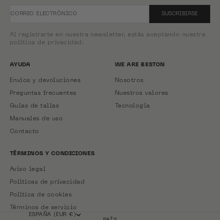
CORREO ELECTRÓNICO
SUSCRIBIRSE
Al registrarte en nuestra newsletter, estás aceptando nuestra
política de privacidad.
AYUDA
WE ARE BESTON
Envíos y devoluciones
Nosotros
Preguntas frecuentes
Nuestros valores
Guías de tallas
Tecnología
Manuales de uso
Contacto
TÉRMINOS Y CONDICIONES
Aviso legal
Políticas de privacidad
Política de cookies
Términos de servicio
ESPAÑA (EUR €)