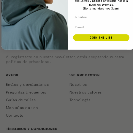
exclusivos y
acceso
antes que nadie a
nuestros
eventos.
(No te mandaremos Spam)
Nombre
NEWSLETTER
Email
Suscríbete para recibir un 10% en tu primera compra y
ofertas exclusivas.
JOIN THE LIST
CORREO ELECTRÓNICO
SUSCRIBIRSE
Al registrarte en nuestra newsletter, estás aceptando nuestra
política de privacidad.
AYUDA
WE ARE BESTON
Envíos y devoluciones
Nosotros
Preguntas frecuentes
Nuestros valores
Guías de tallas
Tecnología
Manuales de uso
Contacto
TÉRMINOS Y CONDICIONES