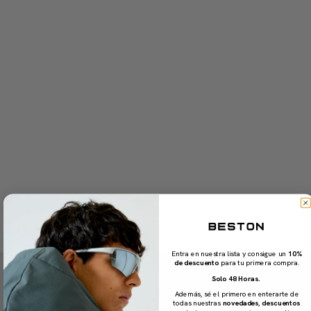
SUDADERA HEAT/13 | SPACE
BLUE
Colores disponibles
Color actual: Space Blue
Ver Coal Black
PRECIO DE OFERTA
169,90€
Ver Midnight Grey
Entra en nuestra lista y consigue un
10%
de descuento
para tu primera compra.
Solo 48 Horas.
Además, sé el primero en enterarte de
todas nuestras
novedades
,
descuentos