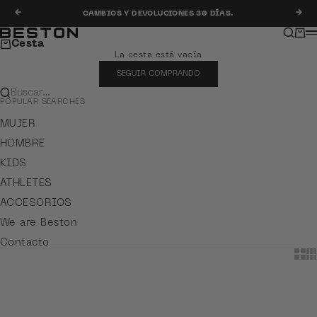
Ir al contenido
Anterior
Sig
CAMBIOS Y DEVOLUCIONES 30 DÍAS.
Buscar
Carr
Beston
M
Cesta
La cesta está vacía
SEGUIR COMPRANDO
Buscar…
POPULAR SEARCHES
MUJER
HOMBRE
KIDS
ATHLETES
ACCESORIOS
We are Beston
Contacto
Show
Sh