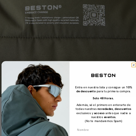
Entra en nuestra lista y consigue un
10%
de descuento
para tu primera compra.
Solo 48 Horas.
Además, sé el primero en enterarte de
todas nuestras
novedades
,
descuentos
exclusivos y
acceso
antes que nadie a
SCAN & SHARE
nuestros
eventos.
(No te mandaremos Spam)
Al fin un QR que valga la pena escanear
QR personalizado integrado: Lleva toda la información que
Nombre
necesites de forma digital.