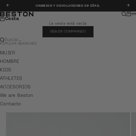
Ir al contenido
Anterior
Sig
CAMBIOS Y DEVOLUCIONES 30 DÍAS.
Buscar
Carr
Beston
M
Cesta
La cesta está vacía
SEGUIR COMPRANDO
Buscar…
POPULAR SEARCHES
MUJER
HOMBRE
KIDS
ATHLETES
ACCESORIOS
We are Beston
Contacto