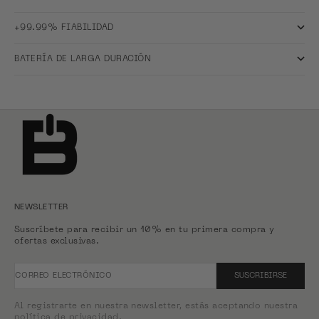
+99.99% FIABILIDAD
BATERÍA DE LARGA DURACIÓN
NEWSLETTER
Suscríbete para recibir un 10% en tu primera compra y
ofertas exclusivas.
CORREO ELECTRÓNICO
SUSCRIBIRSE
Al registrarte en nuestra newsletter, estás aceptando nuestra
política de privacidad.