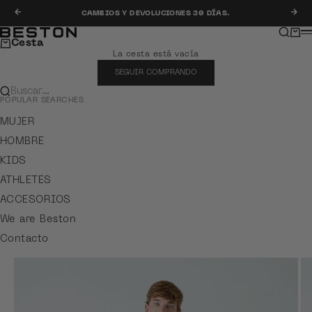
Ir al contenido
Anterior
Sig
CAMBIOS Y DEVOLUCIONES 30 DÍAS.
Buscar
Carr
Beston
M
Cesta
La cesta está vacía
SEGUIR COMPRANDO
Buscar…
POPULAR SEARCHES
MUJER
HOMBRE
KIDS
ATHLETES
ACCESORIOS
We are Beston
Contacto