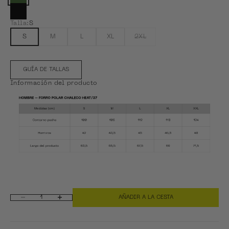
Ver Midnight Grey
Talla:
S
S
M
L
XL
2XL
GUÍA DE TALLAS
Información del producto
AÑADIR A LA CESTA
Reducir cantidad
Aumentar cantidad