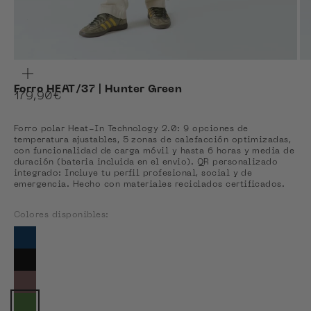
ZOOM
Forro HEAT/37 | Hunter Green
Precio de oferta
179,90€
Forro polar Heat-In Technology 2.0: 9 opciones de
temperatura ajustables, 5 zonas de calefacción optimizadas,
con funcionalidad de carga móvil y hasta 6 horas y media de
duración (bateria incluida en el envio). QR personalizado
integrado: Incluye tu perfil profesional, social y de
emergencia. Hecho con materiales reciclados certificados.
Colores disponibles:
Colores disponibles
Ver Blue Navy
Ver Coal Black
Ver Dark Brown
Color actual: Hunter Green