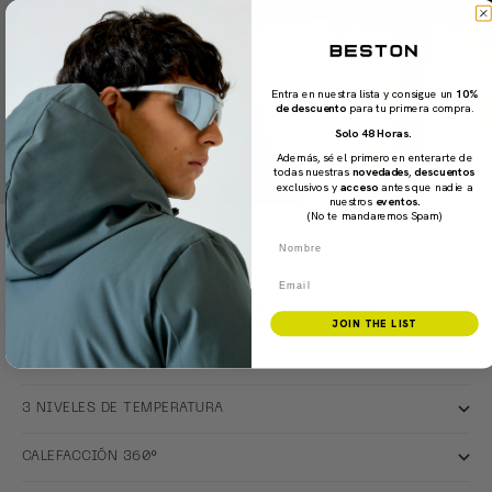
Entra en nuestra lista y consigue un
10%
de descuento
para tu primera compra.
Solo 48 Horas.
Además, sé el primero en enterarte de
todas nuestras
novedades
,
descuentos
exclusivos y
acceso
antes que nadie a
nuestros
eventos.
(No te mandaremos Spam)
Nombre
CLICK & WARM
Email
Battery-powered heating technology
Menos capas y más funcionalidad. 9 opciones de
JOIN THE LIST
temperatura. Opción 360º | Calefacción por delante, por
detrás y por los lados.
3 NIVELES DE TEMPERATURA
CALEFACCIÓN 360º