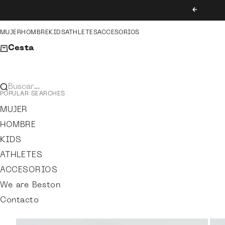
Ir al contenido
Anterior
MUJER
HOMBRE
KIDS
ATHLETES
ACCESORIOS
Cesta
Buscar…
POPULAR SEARCHES
MUJER
HOMBRE
KIDS
ATHLETES
ACCESORIOS
We are Beston
Contacto