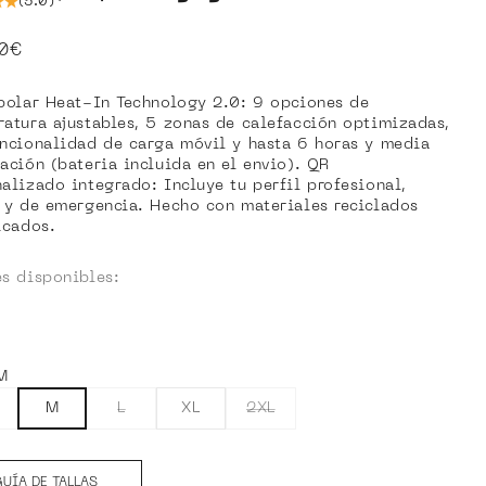
(5.0)
o de oferta
90€
polar Heat-In Technology 2.0: 9 opciones de
atura ajustables, 5 zonas de calefacción optimizadas,
ncionalidad de carga móvil y hasta 6 horas y media
ación (bateria incluida en el envio). QR
alizado integrado: Incluye tu perfil profesional,
 y de emergencia. Hecho con materiales reciclados
icados.
s disponibles:
s disponibles
or actual: Camouglage Green
Nautical Blue
M
M
L
XL
2XL
UÍA DE TALLAS