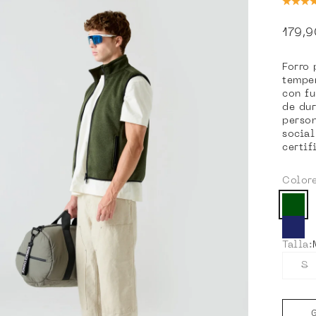
Preci
179,
Forro 
temper
con fu
de dur
person
social
certif
Colore
Colore
Col
Ver 
Talla:
S
G