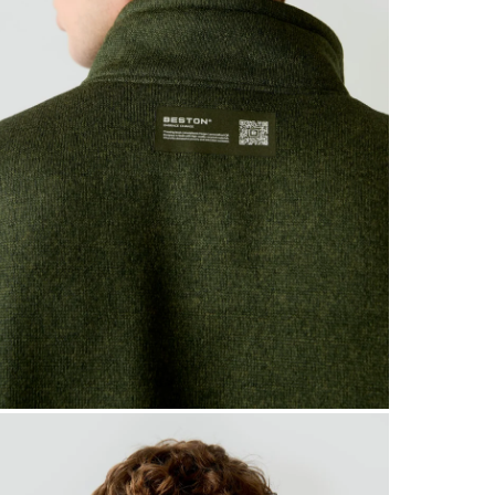
Entra en nuestra lista 
de descuento
para tu
Solo 48 Ho
ZOOM
Además, sé el primero
todas nuestras
noveda