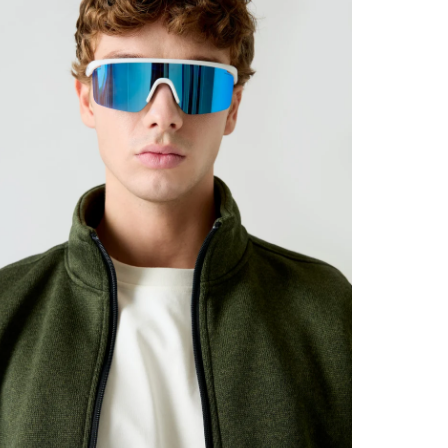
exclusivos y
acceso
an
nuestros
eve
(No te mandare
Nombre
Email
JOIN THE 