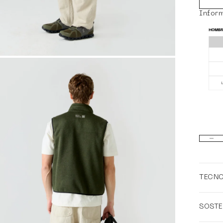
Infor
ZOOM
Reduci
TECN
SOSTE