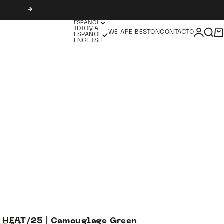
Siguiente
ESPAÑOL
IDIOMA
Iniciar 
Busc
Ca
WE ARE BESTON
CONTACTO
ESPAÑOL
ENGLISH
o HEAT/25 | Camouglage Green