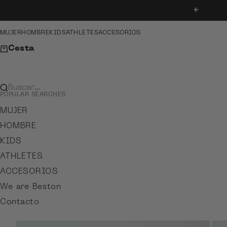
Ir al contenido
Anterior
MUJER
HOMBRE
KIDS
ATHLETES
ACCESORIOS
Cesta
Buscar…
POPULAR SEARCHES
MUJER
HOMBRE
KIDS
ATHLETES
ACCESORIOS
We are Beston
Contacto