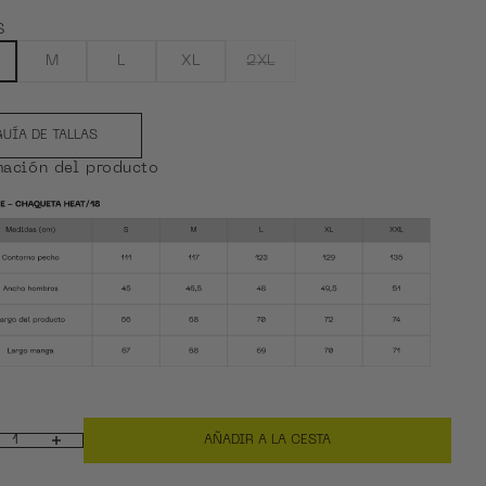
Olive Green
S
M
L
XL
2XL
UÍA DE TALLAS
mación del producto
AÑADIR A LA CESTA
r cantidad
Aumentar cantidad