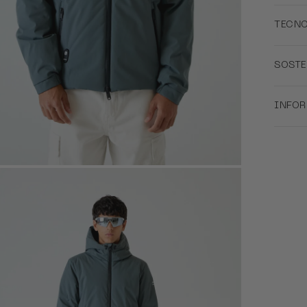
TECN
SOSTE
INFO
ZOOM