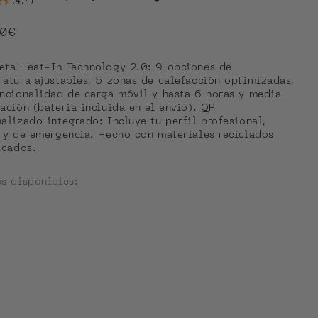
(4.7)
o de oferta
90€
eta Heat-In Technology 2.0: 9 opciones de
atura ajustables, 5 zonas de calefacción optimizadas,
ncionalidad de carga móvil y hasta 6 horas y media
ación (bateria incluida en el envio). QR
alizado integrado: Incluye tu perfil profesional,
 y de emergencia. Hecho con materiales reciclados
icados.
s disponibles:
s disponibles
r actual: Blue Grey
Blue Navy
Coal Black
Linen Green
Midnight Grey