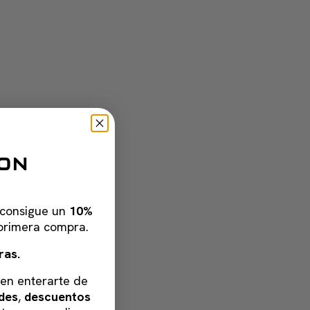
y consigue un
10%
primera compra.
ras.
 en enterarte de
des
,
descuentos