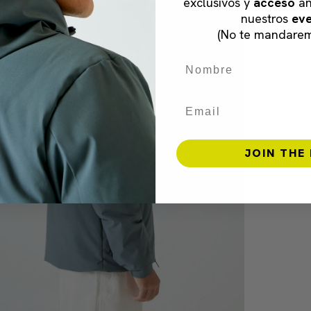
exclusivos y
acceso
an
nuestros
eve
(No te mandare
Nombre
Email
JOIN THE 