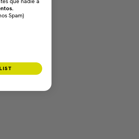
tes que nadie a
ntos.
mos Spam)
LIST