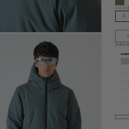
Ver 
Talla:
S
G
ZOOM
Infor
Reduci