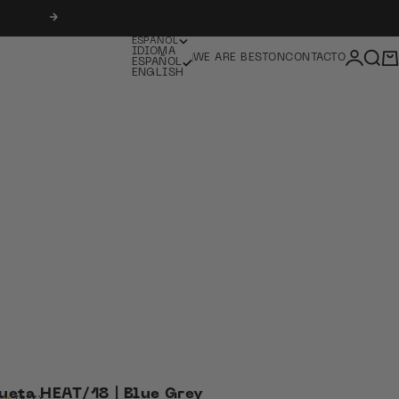
Siguiente
ESPAÑOL
IDIOMA
Iniciar 
Busc
Ca
WE ARE BESTON
CONTACTO
ESPAÑOL
ENGLISH
ueta HEAT/18 | Blue Grey