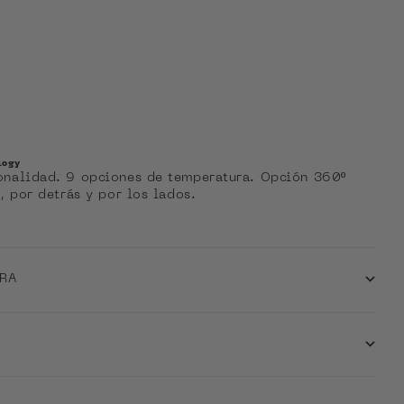
logy
onalidad. 9 opciones de temperatura. Opción 360º
, por detrás y por los lados.
URA