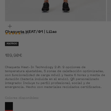
ZOOM
Chaqueta HEAT/01 | Lilac
(5.0)
AGOTADO
Precio de oferta
189,90€
Chaqueta Heat-In Technology 2.0: 9 opciones de
temperatura ajustables, 5 zonas de calefacción optimizadas,
con funcionalidad de carga móvil y hasta 6 horas y media de
duración (bateria incluida en el envio). QR personalizado
integrado: Incluye tu perfil profesional, social y de
emergencia. Hecho con materiales reciclados certificados.
Colores disponibles:
Colores disponibles
Ver Coal Black