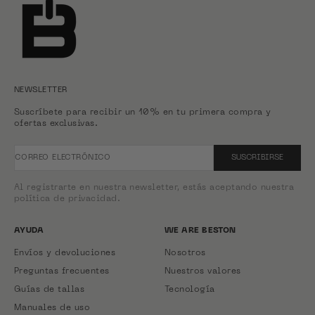
NEWSLETTER
Suscríbete para recibir un 10% en tu primera compra y
ofertas exclusivas.
CORREO ELECTRÓNICO
SUSCRIBIRSE
Al registrarte en nuestra newsletter, estás aceptando nuestra
política de privacidad.
AYUDA
WE ARE BESTON
Envíos y devoluciones
Nosotros
Preguntas frecuentes
Nuestros valores
Guías de tallas
Tecnología
Manuales de uso