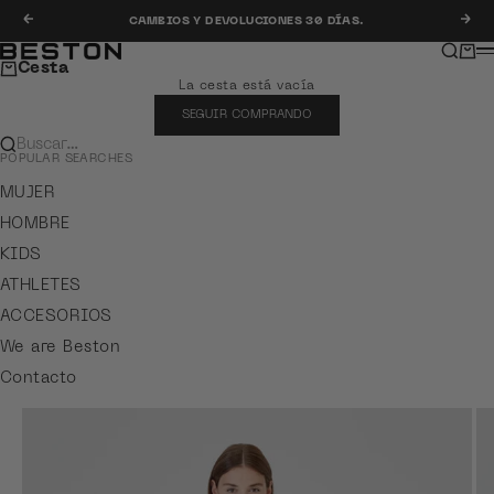
Ir al contenido
Anterior
Sig
CAMBIOS Y DEVOLUCIONES 30 DÍAS.
Buscar
Carr
Beston
M
Cesta
La cesta está vacía
SEGUIR COMPRANDO
Buscar…
POPULAR SEARCHES
MUJER
HOMBRE
KIDS
ATHLETES
ACCESORIOS
We are Beston
Contacto