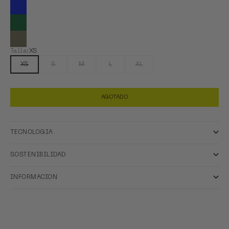
Ver Royal Blue
Ver Sea Green
Ver Taupe
Talla:
XS
XS
S
M
L
XL
AGOTADO
TECNOLOGIA
SOSTENIBILIDAD
INFORMACION