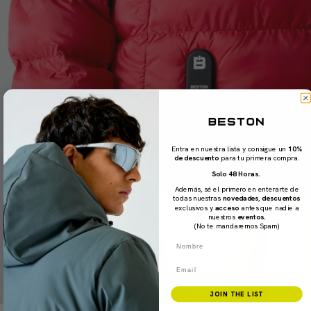
Entra en nuestra lista y consigue un
10%
de descuento
para tu primera compra.
Solo 48 Horas.
Además, sé el primero en enterarte de
todas nuestras
novedades
,
descuentos
exclusivos y
acceso
antes que nadie a
nuestros
eventos.
(No te mandaremos Spam)
Nombre
Email
JOIN THE LIST