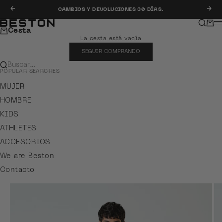
Ir al contenido
Anterior
Sig
CAMBIOS Y DEVOLUCIONES 30 DÍAS.
Buscar
Carr
Beston
M
Cesta
La cesta está vacía
SEGUIR COMPRANDO
Buscar…
POPULAR SEARCHES
MUJER
HOMBRE
KIDS
ATHLETES
ACCESORIOS
We are Beston
Contacto