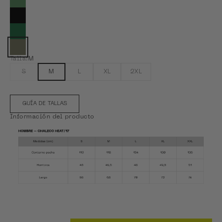
Ver Linen Green
Ver Midnight Grey
Ver Sea Green
Color actual: Taupe
Talla:
M
S
M
L
XL
2XL
GUÍA DE TALLAS
Información del producto