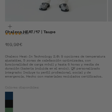
ZOOM
Chaleco HEAT/17 | Taupe
(4.8)
Precio de oferta
169,90€
Chaleco Heat-In Technology 2.0: 9 opciones de temperatura
ajustables, 5 zonas de calefacción optimizadas, con
funcionalidad de carga móvil y hasta 6 horas y media de
duración (bateria incluida en el envio). QR personalizado
integrado: Incluye tu perfil profesional, social y de
emergencia. Hecho con materiales reciclados certificados.
Colores disponibles:
Colores disponibles
Ver Blue Navy
Ver Coal Black