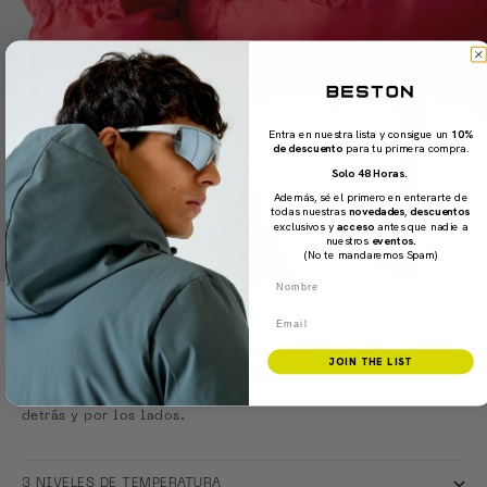
Entra en nuestra lista y consigue un
10%
de descuento
para tu primera compra.
Solo 48 Horas.
Además, sé el primero en enterarte de
todas nuestras
novedades
,
descuentos
exclusivos y
acceso
antes que nadie a
nuestros
eventos.
(No te mandaremos Spam)
Nombre
Email
CLICK & WARM
JOIN THE LIST
Battery-powered heating technology
Menos capas y más funcionalidad. 9 opciones de
temperatura. Opción 360º | Calefacción por delante, por
detrás y por los lados.
3 NIVELES DE TEMPERATURA