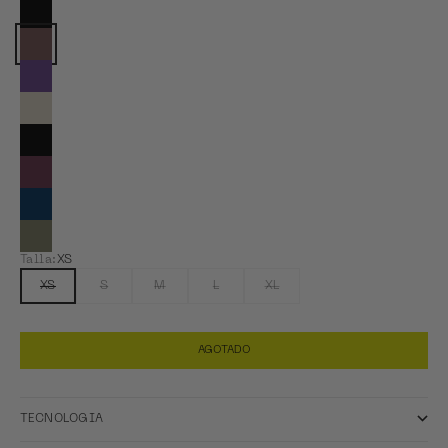
Ver Coal Black
Color actual: Dark Brown
Ver Imperial Purple
Ver Light Matcha
Ver Midnight Grey
Ver Plum Wine
Ver Space Blue
Ver Taupe
Talla:
XS
XS
S
M
L
XL
AGOTADO
TECNOLOGIA