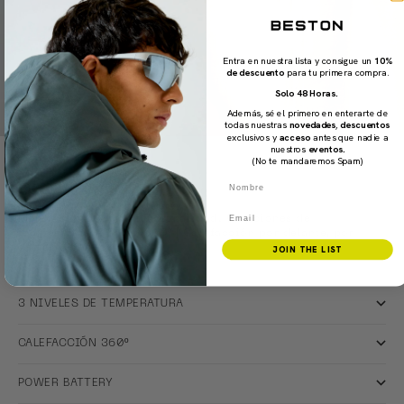
Entra en nuestra lista y consigue un
10%
de descuento
para tu primera compra.
Solo 48 Horas.
Además, sé el primero en enterarte de
todas nuestras
novedades
,
descuentos
exclusivos y
acceso
antes que nadie a
nuestros
eventos.
(No te mandaremos Spam)
Nombre
CLICK & WARM
Battery-powered heating technology
Email
Menos capas y más funcionalidad. 9 opciones de
temperatura. Opción 360º | Calefacción por delante, por
detrás y por los lados.
JOIN THE LIST
3 NIVELES DE TEMPERATURA
CALEFACCIÓN 360º
POWER BATTERY