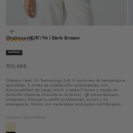
ZOOM
Chaleco HEAT/14 | Dark Brown
(4.8)
AGOTADO
Precio de oferta
159,90€
Chaleco Heat-In Technology 2.0: 9 opciones de temperatura
ajustables, 5 zonas de calefacción optimizadas, con
funcionalidad de carga móvil y hasta 6 horas y media de
duración (bateria incluida en el envio). QR personalizado
integrado: Incluye tu perfil profesional, social y de
emergencia. Hecho con materiales reciclados certificados.
Colores disponibles:
Colores disponibles
Ver Beige