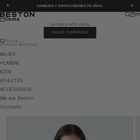
Ir al contenido
Anterior
Sig
CAMBIOS Y DEVOLUCIONES 30 DÍAS.
Buscar
Carr
Beston
M
Cesta
La cesta está vacía
SEGUIR COMPRANDO
Buscar…
POPULAR SEARCHES
MUJER
HOMBRE
KIDS
ATHLETES
ACCESORIOS
We are Beston
Contacto