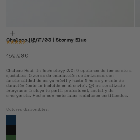
ZOOM
Chaleco HEAT/03 | Stormy Blue
(4.6)
Precio de oferta
159,90€
Chaleco Heat-In Technology 2.0: 9 opciones de temperatura
ajustables, 5 zonas de calefacción optimizadas, con
funcionalidad de carga móvil y hasta 6 horas y media de
duración (bateria incluida en el envio). QR personalizado
integrado: Incluye tu perfil profesional, social y de
emergencia. Hecho con materiales reciclados certificados.
Colores disponibles:
Colores disponibles
Ver Blue Navy
Ver Coal Black