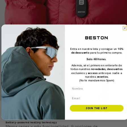
Entra en nuestra lista y consigue un
10%
de descuento
para tu primera compra.
Solo 48 Horas.
Además, sé el primero en enterarte de
todas nuestras
novedades
,
descuentos
exclusivos y
acceso
antes que nadie a
nuestros
eventos.
(No te mandaremos Spam)
Nombre
Email
JOIN THE LIST
CLICK & WARM
Battery-powered heating technology
Menos capas y más funcionalidad. 9 opciones de