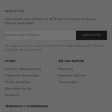
NEWSLETTER
Suscríbete para recibir un 10% en tu primera compra y
ofertas exclusivas.
CORREO ELECTRÓNICO
SUSCRIBIRSE
Al registrarte en nuestra newsletter, estás aceptando nuestra
política de privacidad.
AYUDA
WE ARE BESTON
Envíos y devoluciones
Nosotros
Preguntas frecuentes
Nuestros valores
Guías de tallas
Tecnología
Manuales de uso
Contacto
TÉRMINOS Y CONDICIONES