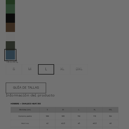
Ver Forest Green
Ver Linen Green
Ver Midnight Grey
Ver Oak Brown
Ver Pure White
Ver Shadow Green
Color actual: Stormy Blue
Talla:
L
S
M
L
XL
2XL
GUÍA DE TALLAS
Información del producto