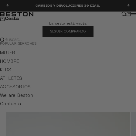
Ir al contenido
Anterior
Sig
CAMBIOS Y DEVOLUCIONES 30 DÍAS.
Buscar
Carr
Beston
M
Cesta
La cesta está vacía
SEGUIR COMPRANDO
Buscar…
POPULAR SEARCHES
MUJER
HOMBRE
KIDS
ATHLETES
ACCESORIOS
We are Beston
Contacto