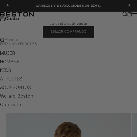
Ir al contenido
Anterior
Sig
CAMBIOS Y DEVOLUCIONES 30 DÍAS.
Buscar
Carr
Beston
M
Cesta
La cesta está vacía
SEGUIR COMPRANDO
Buscar…
POPULAR SEARCHES
MUJER
HOMBRE
KIDS
ATHLETES
ACCESORIOS
We are Beston
Contacto