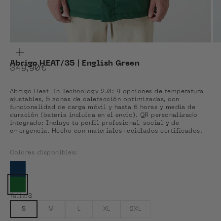
ZOOM
Abrigo HEAT/35 | English Green
Precio de oferta
349,90€
Abrigo Heat-In Technology 2.0: 9 opciones de temperatura
ajustables, 5 zonas de calefacción optimizadas, con
funcionalidad de carga móvil y hasta 6 horas y media de
duración (bateria incluida en el envio). QR personalizado
integrado: Incluye tu perfil profesional, social y de
emergencia. Hecho con materiales reciclados certificados.
Colores disponibles:
Colores disponibles
Ver Blue Navy
Color actual: English Green
Talla:
S
S
M
L
XL
2XL