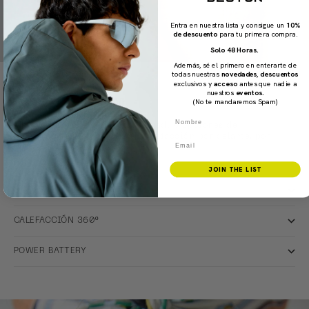
Entra en nuestra lista y consigue un
10%
de descuento
para tu primera compra.
Solo 48 Horas.
Además, sé el primero en enterarte de
todas nuestras
novedades
,
descuentos
exclusivos y
acceso
antes que nadie a
nuestros
eventos.
(No te mandaremos Spam)
CLICK & WARM
Battery-powered heating technology
Nombre
Menos capas y más funcionalidad. 9 opciones de
temperatura. Opción 360º | Calefacción por delante, por
Email
detrás y por los lados.
JOIN THE LIST
3 NIVELES DE TEMPERATURA
CALEFACCIÓN 360º
POWER BATTERY