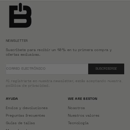
NEWSLETTER
Suscríbete para recibir un 10% en tu primera compra y
ofertas exclusivas.
CORREO ELECTRÓNICO
SUSCRIBIRSE
Al registrarte en nuestra newsletter, estás aceptando nuestra
política de privacidad.
AYUDA
WE ARE BESTON
Envíos y devoluciones
Nosotros
Preguntas frecuentes
Nuestros valores
Guías de tallas
Tecnología