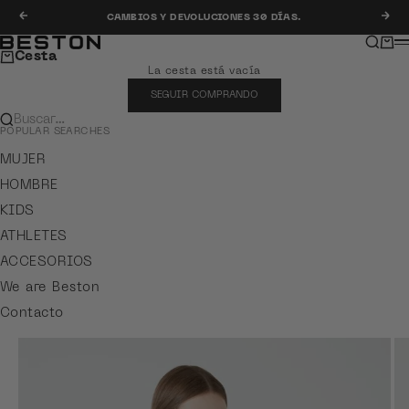
Ir al contenido
Anterior
Sig
CAMBIOS Y DEVOLUCIONES 30 DÍAS.
Buscar
Carr
Beston
M
Cesta
La cesta está vacía
SEGUIR COMPRANDO
Buscar…
POPULAR SEARCHES
MUJER
HOMBRE
KIDS
ATHLETES
ACCESORIOS
We are Beston
Contacto