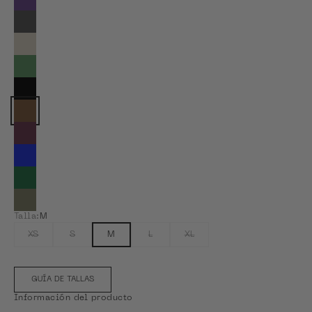
Ver Imperial Purple
Ver Light Grey
Ver Light Matcha
Ver Linen Green
Ver Midnight Grey
Color actual: Oak Brown
Ver Plum Wine
Ver Royal Blue
Ver Sea Green
Ver Taupe
Talla:
M
XS
S
M
L
XL
GUÍA DE TALLAS
Información del producto