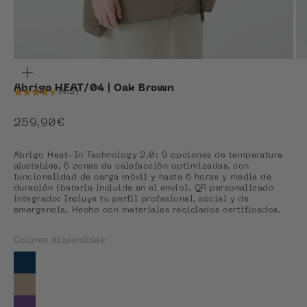
ZOOM
Abrigo HEAT/04 | Oak Brown
(4.5)
Precio de oferta
259,90€
Abrigo Heat-In Technology 2.0: 9 opciones de temperatura
ajustables, 5 zonas de calefacción optimizadas, con
funcionalidad de carga móvil y hasta 6 horas y media de
duración (bateria incluida en el envio). QR personalizado
integrado: Incluye tu perfil profesional, social y de
emergencia. Hecho con materiales reciclados certificados.
Colores disponibles:
Colores disponibles
Ver Blue Navy
Ver Coffee Brown