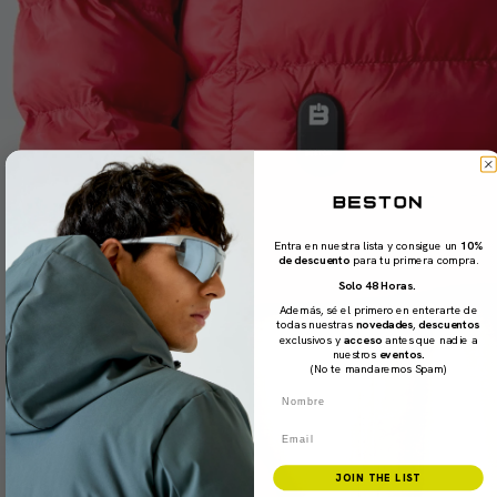
Entra en nuestra lista y consigue un
10%
de descuento
para tu primera compra.
Solo 48 Horas.
Además, sé el primero en enterarte de
todas nuestras
novedades
,
descuentos
exclusivos y
acceso
antes que nadie a
nuestros
eventos.
(No te mandaremos Spam)
Nombre
Email
JOIN THE LIST